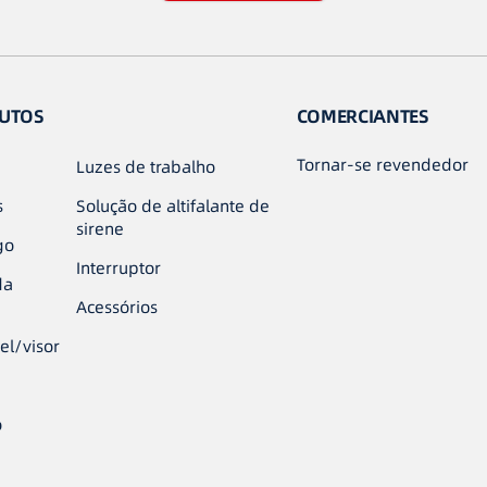
UTOS
COMERCIANTES
Tornar-se revendedor
Luzes de trabalho
s
Solução de altifalante de
sirene
go
Interruptor
da
Acessórios
el/visor
o