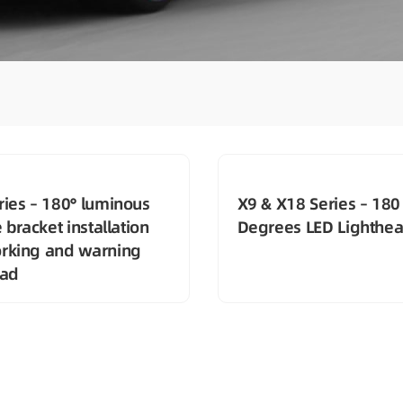
ries – 180° luminous
X9 & X18 Series – 180
e bracket installation
Degrees LED Lighthe
rking and warning
ead