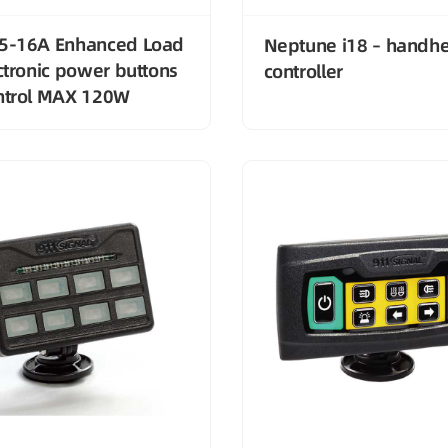
5-16A Enhanced Load
Neptune i18 – handh
ctronic power buttons
controller
ntrol MAX 120W