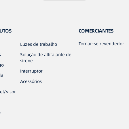
UTOS
COMERCIANTES
Tornar-se revendedor
Luzes de trabalho
s
Solução de altifalante de
sirene
go
Interruptor
da
Acessórios
el/visor
o