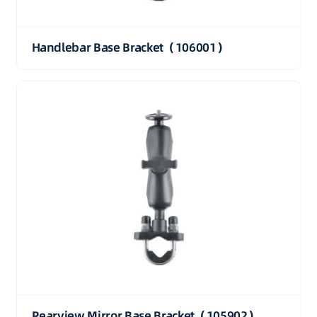
Handlebar Base Bracket（106001）
Rearview Mirror Base Bracket（105902）