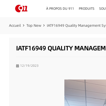
À PROPOS DU 911
PRODUITS
SOU
CONSEILLERS EN MATIÈRE DE CIRCULATION
TABLEAU DE BORD/PLATE
Accueil
Top New
IATF16949 Quality Management Sys
IATF16949 QUALITY MANAGEM
12/19/2023