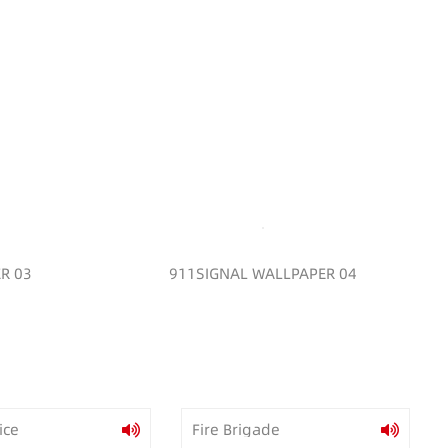
R 03
911SIGNAL WALLPAPER 04
ice
Fire Brigade