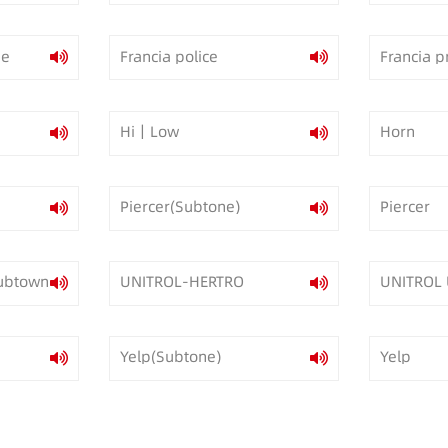
ie
Francia police
Francia p
Hi｜Low
Horn
Piercer(Subtone)
Piercer
ubtown)
UNITROL-HERTRO
UNITROL 
(Subtone
Yelp(Subtone)
Yelp