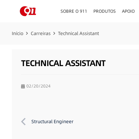
SOBRE O 911
PRODUTOS
APOIO
PAINEL DE INSTRUMEN
Início
Carreiras
Technical Assistant
TECHNICAL ASSISTANT
02/20/2024
Structural Engineer