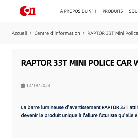
À PROPOS DU 911
PRODUITS
SOU
CONSEILLERS EN MATIÈRE DE CIRCULATION
TABLEAU DE BORD/PLATE
Accueil
Centre d'information
RAPTOR 33T Mini Polic
RAPTOR 33T MINI POLICE CAR
12/19/2023
La barre lumineuse d'avertissement RAPTOR 33T attire 
devenir le produit unique à l'allure futuriste qu'elle e